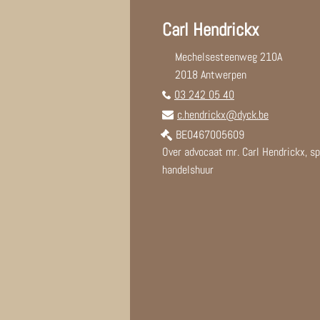
Carl Hendrickx
Mechelsesteenweg 210A
2018 Antwerpen
03 242 05 40
c.hendrickx@dyck.be
BE0467005609
Over advocaat mr. Carl Hendrickx, sp
handelshuur